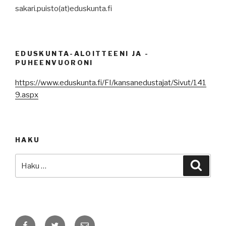
sakari.puisto(at)eduskunta.fi
EDUSKUNTA-ALOITTEENI JA -
PUHEENVUORONI
https://www.eduskunta.fi/FI/kansanedustajat/Sivut/141
9.aspx
HAKU
Etsi:
Haku
Facebook
Twitter
Sähköposti