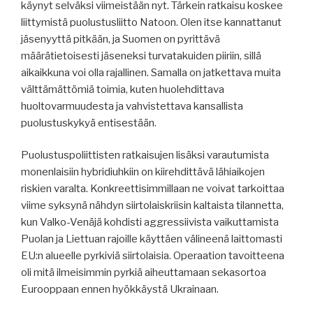
käynyt selväksi viimeistään nyt. Tärkein ratkaisu koskee
liittymistä puolustusliitto Natoon. Olen itse kannattanut
jäsenyyttä pitkään, ja Suomen on pyrittävä
määrätietoisesti jäseneksi turvatakuiden piiriin, sillä
aikaikkuna voi olla rajallinen. Samalla on jatkettava muita
välttämättömiä toimia, kuten huolehdittava
huoltovarmuudesta ja vahvistettava kansallista
puolustuskykyä entisestään.
Puolustuspoliittisten ratkaisujen lisäksi varautumista
monenlaisiin hybridiuhkiin on kiirehdittävä lähiaikojen
riskien varalta. Konkreettisimmillaan ne voivat tarkoittaa
viime syksynä nähdyn siirtolaiskriisin kaltaista tilannetta,
kun Valko-Venäjä kohdisti aggressiivista vaikuttamista
Puolan ja Liettuan rajoille käyttäen välineenä laittomasti
EU:n alueelle pyrkiviä siirtolaisia. Operaation tavoitteena
oli mitä ilmeisimmin pyrkiä aiheuttamaan sekasortoa
Eurooppaan ennen hyökkäystä Ukrainaan.