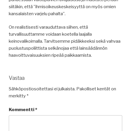
siitäkin, että ”ihmisoikeuskeskeisyyttä on myös omien
kansalaisten varjelu pahalta”.
On realistisesti varauduttava siihen, että
turvallisuuttamme voidaan koetella laajalla
keinovalikoimalla. Tarvitsemme pidäkkeeksi sekä vahvaa
puolustuspoliittista selkänojaa että lainsäädännön
haavoittuvaisuuksien ripeää paikkaamista.
Vastaa
Sähköpostiosoitettasi ei julkaista.
Pakolliset kentät on
merkitty
*
Kommentti
*