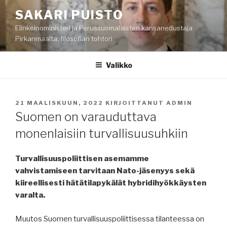
Siirry
SAKARI PUISTO
sisältöön
Elinkeinoministeri ja Perussuomalaisten kansanedustaja
Pirkanmaalta, filosofian tohtori
Valikko
JULKAISTU
21 MAALISKUUN, 2022
KIRJOITTANUT
ADMIN
Suomen on varauduttava
monenlaisiin turvallisuusuhkiin
Turvallisuuspoliittisen asemamme
vahvistamiseen tarvitaan Nato-jäsenyys sekä
kiireellisesti hätätilapykälät hybridihyökkäysten
varalta.
Muutos Suomen turvallisuuspoliittisessa tilanteessa on