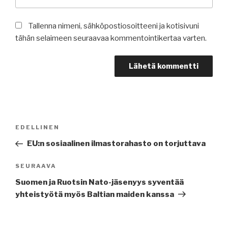
Tallenna nimeni, sähköpostiosoitteeni ja kotisivuni
tähän selaimeen seuraavaa kommentointikertaa varten.
Artikkelien
Edellinen
EDELLINEN
selaus
artikkeli
EU:n sosiaalinen ilmastorahasto on torjuttava
Seuraava
SEURAAVA
artikkeli
Suomen ja Ruotsin Nato-jäsenyys syventää
yhteistyötä myös Baltian maiden kanssa