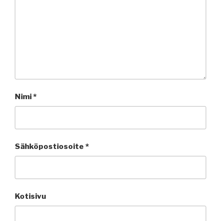
Nimi
*
Sähköpostiosoite
*
Kotisivu