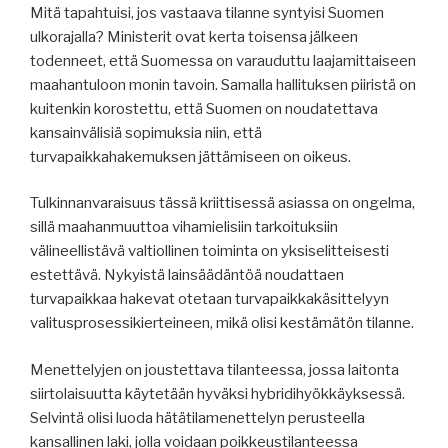
Mitä tapahtuisi, jos vastaava tilanne syntyisi Suomen
ulkorajalla? Ministerit ovat kerta toisensa jälkeen
todenneet, että Suomessa on varauduttu laajamittaiseen
maahantuloon monin tavoin. Samalla hallituksen piiristä on
kuitenkin korostettu, että Suomen on noudatettava
kansainvälisiä sopimuksia niin, että
turvapaikkahakemuksen jättämiseen on oikeus.
Tulkinnanvaraisuus tässä kriittisessä asiassa on ongelma,
sillä maahanmuuttoa vihamielisiin tarkoituksiin
välineellistävä valtiollinen toiminta on yksiselitteisesti
estettävä. Nykyistä lainsäädäntöä noudattaen
turvapaikkaa hakevat otetaan turvapaikkakäsittelyyn
valitusprosessikierteineen, mikä olisi kestämätön tilanne.
Menettelyjen on joustettava tilanteessa, jossa laitonta
siirtolaisuutta käytetään hyväksi hybridihyökkäyksessä.
Selvintä olisi luoda hätätilamenettelyn perusteella
kansallinen laki, jolla voidaan poikkeustilanteessa