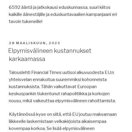
6592 ääntä ja jatkokausi eduskunnassa, suuri kiitos
kaikille äänestäjille ja eduskuntavaalien kampanjaani eri
tavoin tukeneille!
JULKAISTU
28 MAALISKUUN, 2023
Elpymisvälineen kustannukset
karkaamassa
Talouslehti Financial Times uutisoi alkuvuodesta EU:n
yhteisvelan ennakoitua suuremmiksi kohonneista
kustannuksista. Tähän vaikuttavat Euroopan
keskuspankin tiukentunut rahapolitiikka ja korkojen
nousu, mikä vaikeuttaa elpymisvälineen rahoittamista.
Käytännössä kyse on siitä, että EU joutuu maksamaan
liikkeelle laskemistaan velkakirjoista aikaisempaa
kovempaa korkoa. Se lisää elpymisvälineen