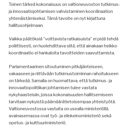
Toinen tärkeä kokonaisuus on valtioneuvoston tutkimus-
ja innovaatiojohtamisen vahvistaminen koordinaation
yhtenäistämiseksi. Tämä tavoite on nyt kirjattuna
hallitusohjelmaan.
Vaikka päätöksiä ”voittavista ratkaisuista” ei pidä tehdä
poliittisesti, on huolehdittava siitä, että ainakaan heikko
koordinaatio ei hankaloita tavoitteiden saavuttamista.
Parlamentaarinen sitoutuminen pitkäjänteiseen,
vakaaseen ja riittävään tutkimustoiminnan rahoitukseen
on tärkeää. Samalla on huomattava, että tutkimus- ja
innovaatiopolitiikan johtamisen tulee vastata
nykyhaasteisiin, joissa kokonaisuuden hallitsemiseen
tarvitaan nykyistä päämäärätietoisempaa yhteistyötä.
Valtioneuvostossa vastuita on usealla ministeriöllä,
avainasemassa ovat työ- ja elinkeinoministeriö sekä
opetus- ja kulttuuriministeriö.