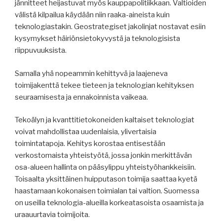
jännitteet heijastuvat myös kauppapolitiikkaan. Valtioiden
välistä kilpailua käydään niin raaka-aineista kuin
teknologiastakin. Geostrategiset jakolinjat nostavat esiin
kysymykset häiriönsietokyvystä ja teknologisista
riippuvuuksista.
Samalla yhä nopeammin kehittyvä ja laajeneva
toimijakenttä tekee tieteen ja teknologian kehityksen
seuraamisesta ja ennakoinnista vaikeaa.
Tekoälyn ja kvanttitietokoneiden kaltaiset teknologiat
voivat mahdollistaa uudenlaisia, ylivertaisia
toimintatapoja. Kehitys korostaa entisestään
verkostomaista yhteistyötä, jossa jonkin merkittävän
osa-alueen hallinta on pääsylippu yhteistyöhankkeisiin.
Toisaalta yksittäinen huipputason toimija saattaa kyetä
haastamaan kokonaisen toimialan tai valtion. Suomessa
on useilla teknologia-alueilla korkeatasoista osaamista ja
uraauurtavia toimijoita.