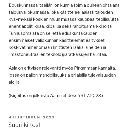
Eduskunnassa itselläni on kunnia toimia puheenjohtajana
talousvaliokunnassa, joka käsittelee laajasti talouden
kysymyksiä koskien muun muassa kauppaa, teollisuutta,
energiapolitiikkaa, kilpailua sekä rahoitusmarkkinoita.
Tunnusomaista on se, että eduskuntakauden
ensimmäiset valiokunnan käsittelemät esitykset
koskivat nimenomaan kriittisten raaka-aineiden ja
ilmastoneutraalien teknologiaratkaisujen hallintaa.
Asia on erityisen relevantti myös Pirkanmaan kannalta,
jossa on paljon mahdollisuuksia erilaisilla tulevaisuuden
aloilla.
(Kirjoitus on julkaistu
Aamulehdessä
31.7.2023.)
JULKAISTU
4 HUHTIKUUN, 2023
Suuri kiitos!