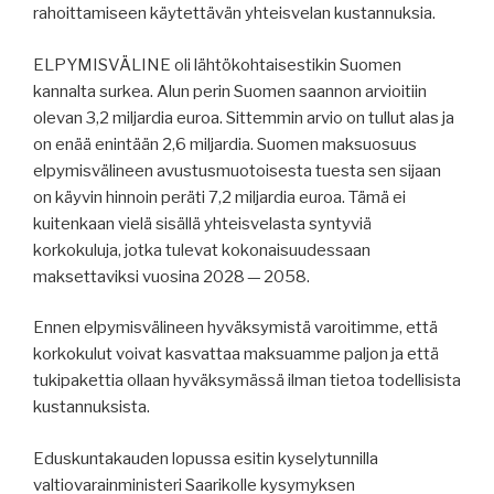
rahoittamiseen käytettävän yhteisvelan kustannuksia.
ELPYMISVÄLINE oli lähtökohtaisestikin Suomen
kannalta surkea. Alun perin Suomen saannon arvioitiin
olevan 3,2 miljardia euroa. Sittemmin arvio on tullut alas ja
on enää enintään 2,6 miljardia. Suomen maksuosuus
elpymisvälineen avustusmuotoisesta tuesta sen sijaan
on käyvin hinnoin peräti 7,2 miljardia euroa. Tämä ei
kuitenkaan vielä sisällä yhteisvelasta syntyviä
korkokuluja, jotka tulevat kokonaisuudessaan
maksettaviksi vuosina 2028 — 2058.
Ennen elpymisvälineen hyväksymistä varoitimme, että
korkokulut voivat kasvattaa maksuamme paljon ja että
tukipakettia ollaan hyväksymässä ilman tietoa todellisista
kustannuksista.
Eduskuntakauden lopussa esitin kyselytunnilla
valtiovarainministeri Saarikolle kysymyksen