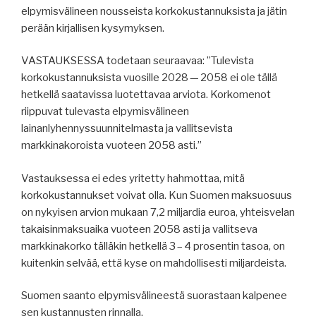
elpymisvälineen nousseista korkokustannuksista ja jätin
perään kirjallisen kysymyksen.
VASTAUKSESSA todetaan seuraavaa: ”Tulevista
korkokustannuksista vuosille 2028 — 2058 ei ole tällä
hetkellä saatavissa luotettavaa arviota. Korkomenot
riippuvat tulevasta elpymisvälineen
lainanlyhennyssuunnitelmasta ja vallitsevista
markkinakoroista vuoteen 2058 asti.”
Vastauksessa ei edes yritetty hahmottaa, mitä
korkokustannukset voivat olla. Kun Suomen maksuosuus
on nykyisen arvion mukaan 7,2 miljardia euroa, yhteisvelan
takaisinmaksuaika vuoteen 2058 asti ja vallitseva
markkinakorko tälläkin hetkellä 3 – 4 prosentin tasoa, on
kuitenkin selvää, että kyse on mahdollisesti miljardeista.
Suomen saanto elpymisvälineestä suorastaan kalpenee
sen kustannusten rinnalla.