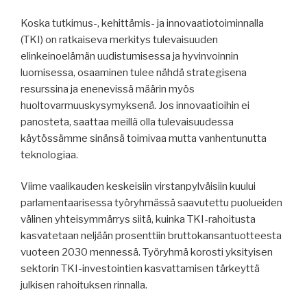
Koska tutkimus-, kehittämis- ja innovaatiotoiminnalla
(TKI) on ratkaiseva merkitys tulevaisuuden
elinkeinoelämän uudistumisessa ja hyvinvoinnin
luomisessa, osaaminen tulee nähdä strategisena
resurssina ja enenevissä määrin myös
huoltovarmuuskysymyksenä. Jos innovaatioihin ei
panosteta, saattaa meillä olla tulevaisuudessa
käytössämme sinänsä toimivaa mutta vanhentunutta
teknologiaa.
Viime vaalikauden keskeisiin virstanpylväisiin kuului
parlamentaarisessa työryhmässä saavutettu puolueiden
välinen yhteisymmärrys siitä, kuinka TKI-rahoitusta
kasvatetaan neljään prosenttiin bruttokansantuotteesta
vuoteen 2030 mennessä. Työryhmä korosti yksityisen
sektorin TKI-investointien kasvattamisen tärkeyttä
julkisen rahoituksen rinnalla.