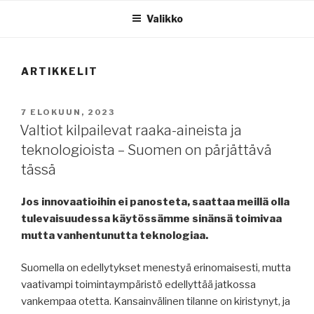
Valikko
ARTIKKELIT
JULKAISTU
7 ELOKUUN, 2023
Valtiot kilpailevat raaka-aineista ja
teknologioista – Suomen on pärjättävä
tässä
Jos innovaatioihin ei panosteta, saattaa meillä olla
tulevaisuudessa käytössämme sinänsä toimivaa
mutta vanhentunutta teknologiaa.
Suomella on edellytykset menestyä erinomaisesti, mutta
vaativampi toimintaympäristö edellyttää jatkossa
vankempaa otetta. Kansainvälinen tilanne on kiristynyt, ja